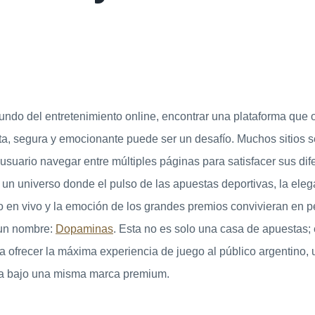
5
undo del entretenimiento online, encontrar una plataforma que 
a, segura y emocionante puede ser un desafío. Muchos sitios s
 usuario navegar entre múltiples páginas para satisfacer sus dif
a un universo donde el pulso de las apuestas deportivas, la eleg
o en vivo y la emoción de los grandes premios convivieran en p
 un nombre:
Dopaminas
. Esta no es solo una casa de apuestas;
a ofrecer la máxima experiencia de juego al público argentino, 
za bajo una misma marca premium.