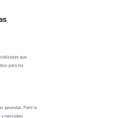
as
cializadas que
tivo para los
las apuestas. Pero la
e y mercados