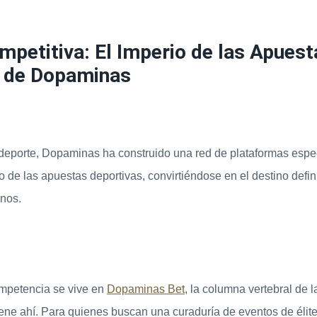
mpetitiva: El Imperio de las Apuest
s de Dopaminas
 deporte, Dopaminas ha construido una red de plataformas espe
 de las apuestas deportivas, convirtiéndose en el destino defini
inos.
ompetencia se vive en
Dopaminas Bet
, la columna vertebral de 
ene ahí. Para quienes buscan una curaduría de eventos de élit